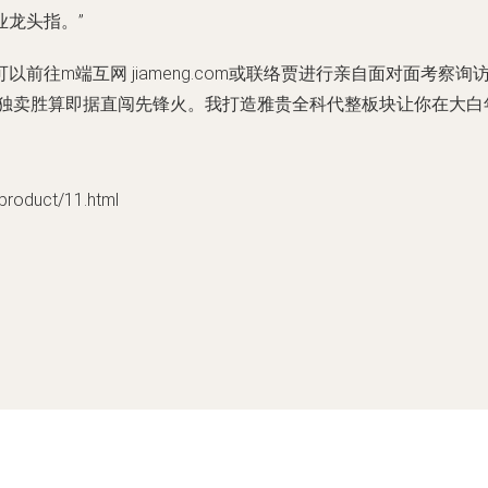
龙头指。”
前往m端互网 jiameng.com或联络贾进行亲自面对面考
 独卖胜算即据直闯先锋火。我打造雅贵全科代整板块让你在大白
duct/11.html