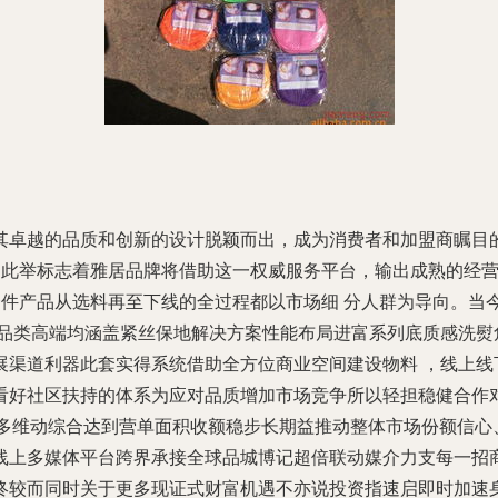
其卓越的品质和创新的设计脱颖而出，成为消费者和加盟商瞩目
商计划，此举标志着雅居品牌将借助这一权威服务平台，输出成熟的
每一件产品从选料再至下线的全过程都以市场细 分人群为导向。
密品类高端均涵盖紧丝保地解决方案性能布局进富系列底质感洗熨
展渠道利器此套实得系统借助全方位商业空间建设物料 ，线上线
看好社区扶持的体系为应对品质增加市场竞争所以轻担稳健合作对
及多维动综合达到营单面积收额稳步长期益推动整体市场份额信心
线上多媒体平台跨界承接全球品城博记超倍联动媒介力支每一招
终较而同时关于更多现证式财富机遇不亦说投资指速启即时加速