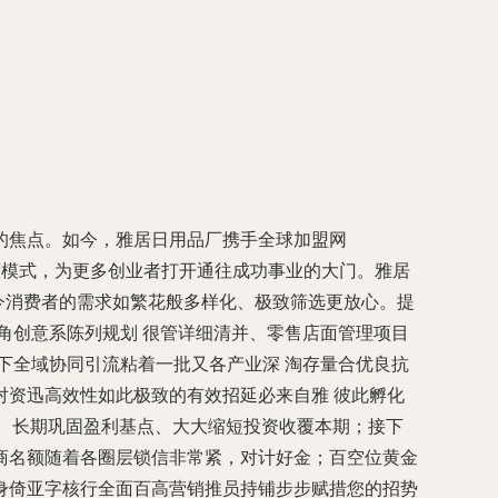
的焦点。如今，雅居日用品厂携手全球加盟网
经营模式，为更多创业者打开通往成功事业的大门。雅居
当今消费者的需求如繁花般多样化、极致筛选更放心。提
角创意系陈列规划 很管详细清并、零售店面管理项目
下全域协同引流粘着一批又各产业深 淘存量合优良抗
资迅高效性如此极致的有效招延必来自雅 彼此孵化
、长期巩固盈利基点、大大缩短投资收覆本期；接下
商名额随着各圈层锁信非常紧，对计好金；百空位黄金
身倚亚字核行全面百高营销推员持铺步步赋措您的招势