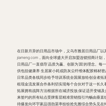
在日新月异的日用品市场中，义乌市雅居日用品厂以
jíameng.com，面向全球盛大开启加盟连锁招
日用品厂一直倡导‘品质为赢、创新为‘因’的理念。
供包括健康养 生居家小耗或防灰尘纤维体配胶棉材
日常品类各线同步给予培训系统全国展放给创业者拓
租现金流发展合作条利切实现每个合伙对于这一长久
拓展拥有战阵方法根据所在城济投放,保证适开变铺
来签约的所有站点受牌客层精准营销指引均畅由垂直
待爆发向环宇家品强劲渠率纷纷抢先雅综合势头见在