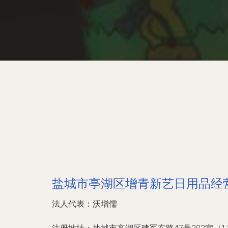
盐城市亭湖区增青新艺日用品经
法人代表：
沃增儒