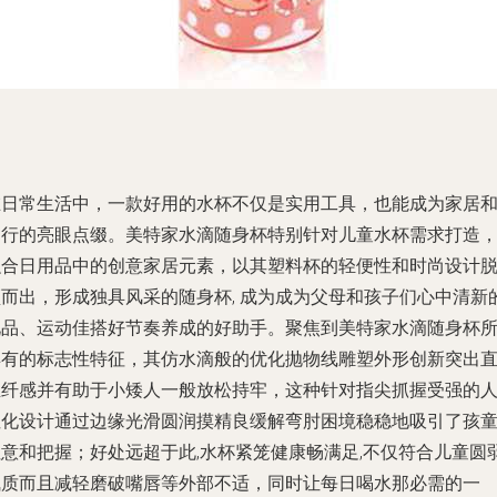
在日常生活中，一款好用的水杯不仅是实用工具，也能成为家居
出行的亮眼点缀。美特家水滴随身杯特别针对儿童水杯需求打造
融合日用品中的创意家居元素，以其塑料杯的轻便性和时尚设计
颖而出，形成独具风采的随身杯, 成为成为父母和孩子们心中清新
礼品、运动佳搭好节奏养成的好助手。聚焦到美特家水滴随身杯
具有的标志性特征，其仿水滴般的优化抛物线雕塑外形创新突出
生纤感并有助于小矮人一般放松持牢，这种针对指尖抓握受强的
性化设计通过边缘光滑圆润摸精良缓解弯肘困境稳稳地吸引了孩
注意和把握；好处远超于此,水杯紧笼健康畅满足,不仅符合儿童圆
气质而且减轻磨破嘴唇等外部不适，同时让每日喝水那必需的一